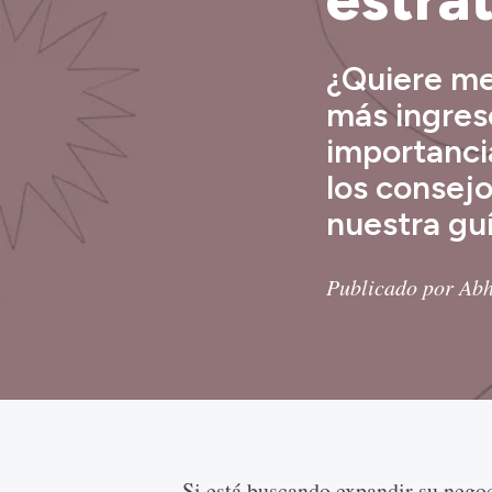
¿Quiere mej
más ingres
importancia
los consej
nuestra guí
Publicado por Abh
Si está buscando expandir su negoc