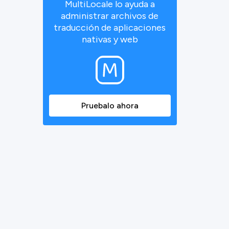
MultiLocale lo ayuda a
administrar archivos de
traducción de aplicaciones
nativas y web
Pruebalo ahora