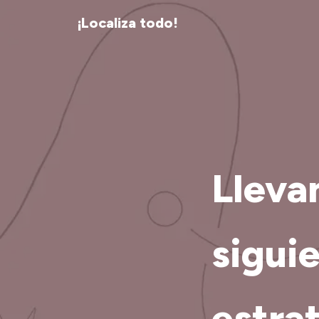
¡Localiza todo!
Lleva
sigui
estrat