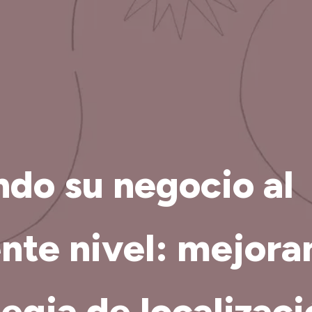
ndo su negocio al
ente nivel: mejora
egia de localizac