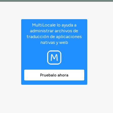
MultiLocale lo ayuda a
administrar archivos de
traducción de aplicaciones
nativas y web
Pruebalo ahora