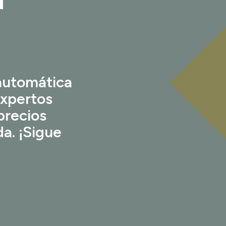
automática
expertos
precios
a. ¡Sigue