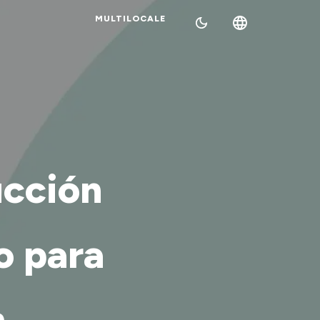
MULTILOCALE
ucción
o para
n