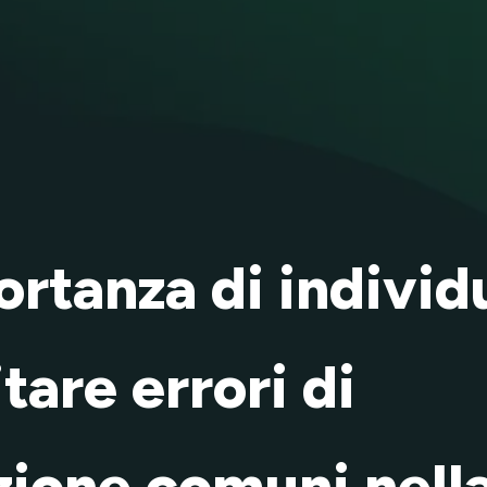
ortanza di individ
tare errori di
zione comuni nell