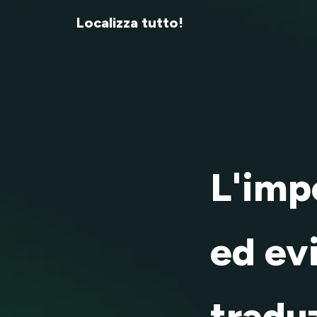
Localizza tutto!
L'imp
ed evi
tradu